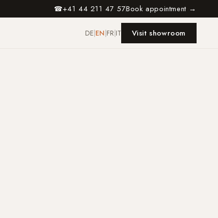
+41 44 211 47 57
Book appointment →
☎
Visit showroom
DE
|
EN
|
FR
|
IT