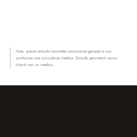
DUXIANA: The DUX Innovation – Continuous
Springs (Herstellerangaben).
DUXIANA: The Pascal Customizable Support
System (Herstellerangaben).
Nota: questo articolo trasmette conoscenze generali e non
sostituisce una consulenza medica. Disturbi persistenti vanno
chiariti con un medico.