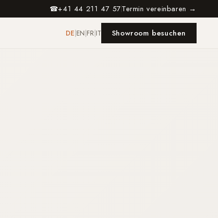
+41 44 211 47 57
Termin vereinbaren →
☎
Showroom besuchen
DE
|
EN
|
FR
|
IT