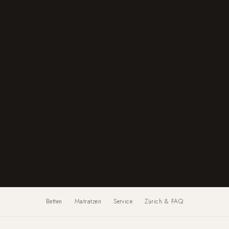
Betten
Matratzen
Service
Zürich & FAQ